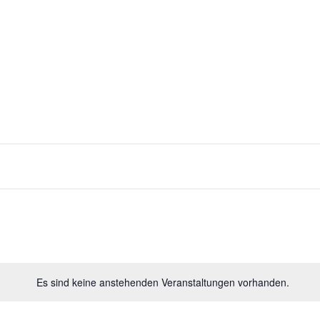
Über mich
Blog
Bücher
Texte und Kurzges
Es sind keine anstehenden Veranstaltungen vorhanden.