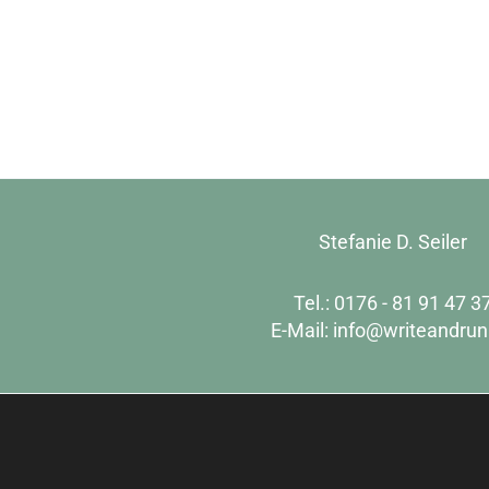
Stefanie D. Seiler
Tel.: 0176 - 81 91 47 3
E-Mail:
info@writeandrun