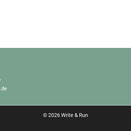
7
.de
© 2026 Write & Run