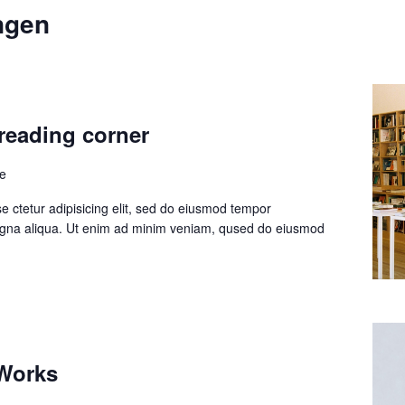
ngen
reading corner
le
 ctetur adipisicing elit, sed do eiusmod tempor
magna aliqua. Ut enim ad minim veniam, qused do eiusmod
 Works