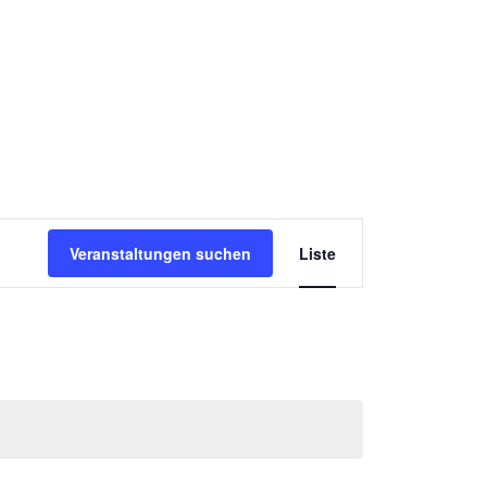
chichten
Embodied Writing & Angebote
Veranstaltung
Veranstaltungen suchen
Liste
Ansichten-
Navigation