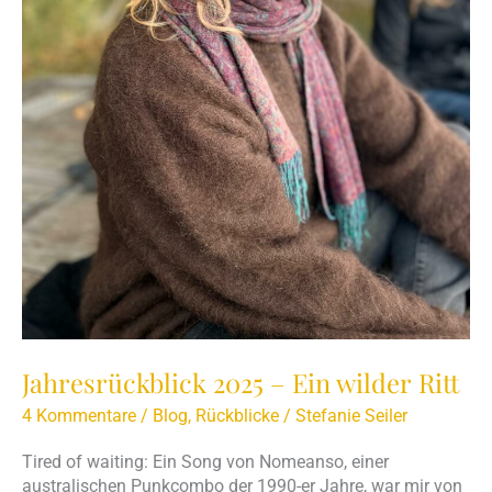
Jahresrückblick 2025 – Ein wilder Ritt
4 Kommentare
/
Blog
,
Rückblicke
/
Stefanie Seiler
Tired of waiting: Ein Song von Nomeanso, einer
australischen Punkcombo der 1990-er Jahre, war mir von