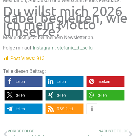
Meditation, Austausch und wertschätzendes Feedback.
Du willst mich 2026
dabei begleiten, wie
ich mein Motto
umsetze?
Melde dich jetzt bei meinem Newsletter an.
Folge mir auf
Instagram: stefanie_d._seiler
Post Views:
913
Teile diesen Beitrag:
teilen
teilen
merken
teilen
teilen
teilen
teilen
RSS-feed
Zurück
N
VORIGE FOLGE
NÄCHSTE FOLGE