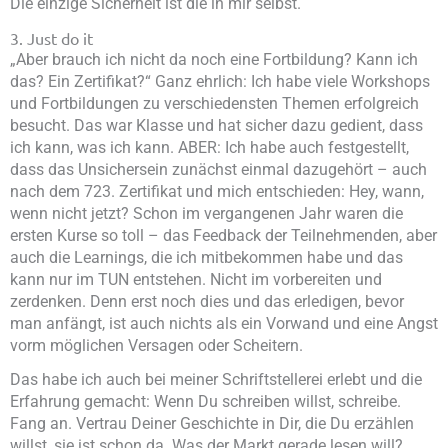
Die einzige Sicherheit ist die in mir selbst.
3. Just do it
„Aber brauch ich nicht da noch eine Fortbildung? Kann ich
das? Ein Zertifikat?“ Ganz ehrlich: Ich habe viele Workshops
und Fortbildungen zu verschiedensten Themen erfolgreich
besucht. Das war Klasse und hat sicher dazu gedient, dass
ich kann, was ich kann. ABER: Ich habe auch festgestellt,
dass das Unsichersein zunächst einmal dazugehört – auch
nach dem 723. Zertifikat und mich entschieden: Hey, wann,
wenn nicht jetzt? Schon im vergangenen Jahr waren die
ersten Kurse so toll – das Feedback der Teilnehmenden, aber
auch die Learnings, die ich mitbekommen habe und das
kann nur im TUN entstehen. Nicht im vorbereiten und
zerdenken. Denn erst noch dies und das erledigen, bevor
man anfängt, ist auch nichts als ein Vorwand und eine Angst
vorm möglichen Versagen oder Scheitern.
Das habe ich auch bei meiner Schriftstellerei erlebt und die
Erfahrung gemacht: Wenn Du schreiben willst, schreibe.
Fang an. Vertrau Deiner Geschichte in Dir, die Du erzählen
willst, sie ist schon da. Was der Markt gerade lesen will?