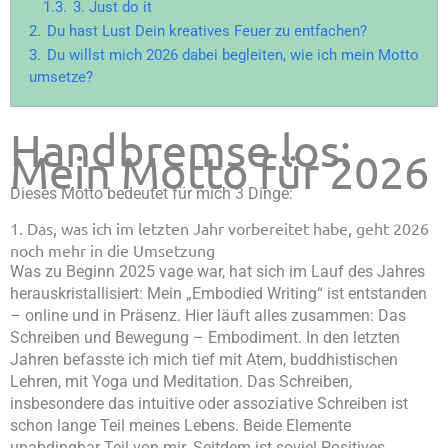
1.3.
3. Just do it
2.
Du hast Lust Dein kreatives Feuer zu entfachen?
3.
Du willst mich 2026 dabei begleiten, wie ich mein Motto
umsetze?
Handbremse los:
Mein Motto für 2026
Dieses Motto bedeutet für mich 3 Dinge:
1. Das, was ich im letzten Jahr vorbereitet habe, geht 2026
noch mehr in die Umsetzung
Was zu Beginn 2025 vage war, hat sich im Lauf des Jahres
herauskristallisiert: Mein „Embodied Writing“ ist entstanden
– online und in Präsenz. Hier läuft alles zusammen: Das
Schreiben und Bewegung – Embodiment. In den letzten
Jahren befasste ich mich tief mit Atem, buddhistischen
Lehren, mit Yoga und Meditation. Das Schreiben,
insbesondere das intuitive oder assoziative Schreiben ist
schon lange Teil meines Lebens. Beide Elemente
unabdingbar Teil von mir. Seitdem ist soviel Positives