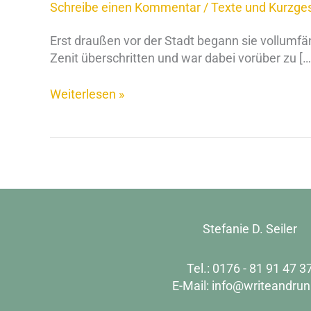
Schreibe einen Kommentar
/
Texte und Kurzge
Erst draußen vor der Stadt begann sie vollumf
Zenit überschritten und war dabei vorüber zu […
Weiterlesen »
Stefanie D. Seiler
Tel.: 0176 - 81 91 47 3
E-Mail:
info@writeandrun