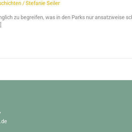
schichten
/
Stefanie Seiler
änglich zu begreifen, was in den Parks nur ansatzweise 
]
7
.de