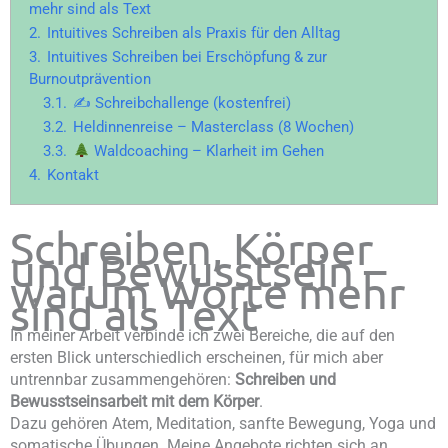
mehr sind als Text
2.
Intuitives Schreiben als Praxis für den Alltag
3.
Intuitives Schreiben bei Erschöpfung & zur
Burnoutprävention
3.1.
✍️ Schreibchallenge (kostenfrei)
3.2.
Heldinnenreise – Masterclass (8 Wochen)
3.3.
Waldcoaching – Klarheit im Gehen
4.
Kontakt
Schreiben, Körper
und Bewusstsein –
warum Worte mehr
sind als Text
In meiner Arbeit verbinde ich zwei Bereiche, die auf den
ersten Blick unterschiedlich erscheinen, für mich aber
untrennbar zusammengehören:
Schreiben und
Bewusstseinsarbeit mit dem Körper
.
Dazu gehören Atem, Meditation, sanfte Bewegung, Yoga und
somatische Übungen. Meine Angebote richten sich an