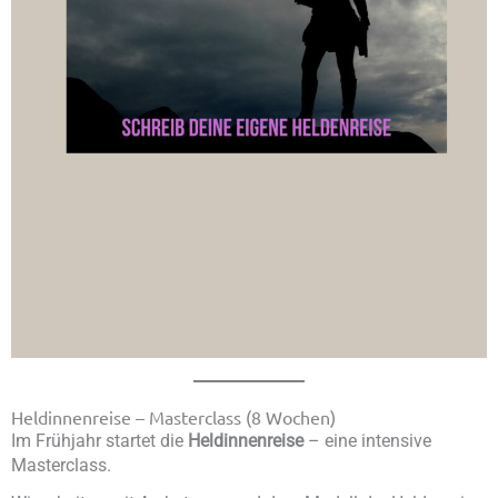
Heldinnenreise – Masterclass (8 Wochen)
Im Frühjahr startet die
Heldinnenreise
– eine intensive
Masterclass.