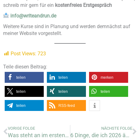
schreib mir gern für ein
kostenfreies Erstgespräch
info@writeandrun.de
Weitere Kurse sind in Planung und werden demnächst auf
meiner Website vorgestellt.
Post Views:
723
Teile diesen Beitrag:
teilen
teilen
merken
teilen
teilen
teilen
teilen
RSS-feed
Zurück
N
VORIGE FOLGE
NÄCHSTE FOLGE
Was steht an im ersten Quartal 2026? – Meine To Wants
6 Dinge, die ich 2026 ändern werde