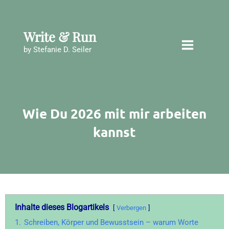
Zum
Inhalt
springen
Write & Run
by Stefanie D. Seiler
Wie Du 2026 mit mir arbeiten
kannst
Inhalte dieses Blogartikels
Verbergen
1.
Schreiben, Körper und Bewusstsein – warum Worte