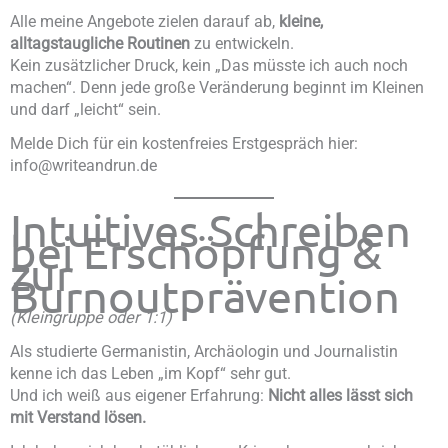
Alle meine Angebote zielen darauf ab,
kleine,
alltagstaugliche Routinen
zu entwickeln.
Kein zusätzlicher Druck, kein „Das müsste ich auch noch
machen“. Denn jede große Veränderung beginnt im Kleinen
und darf „leicht“ sein.
Melde Dich für ein kostenfreies Erstgespräch hier:
info@writeandrun.de
Intuitives Schreiben
bei Erschöpfung &
zur
Burnoutprävention
(Kleingruppe oder 1:1)
Als studierte Germanistin, Archäologin und Journalistin
kenne ich das Leben „im Kopf“ sehr gut.
Und ich weiß aus eigener Erfahrung:
Nicht alles lässt sich
mit Verstand lösen.